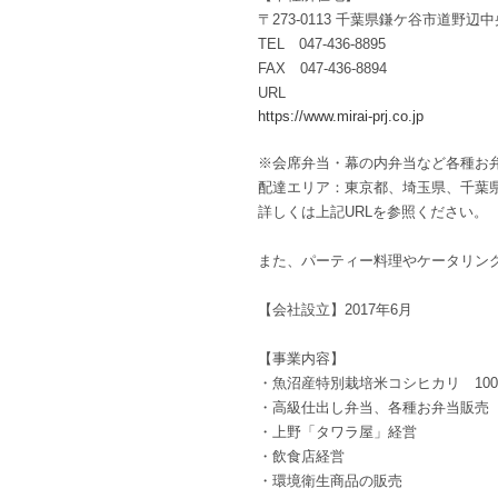
〒273-0113 千葉県鎌ケ谷市道野辺中央2
TEL 047-436-8895
FAX 047-436-8894
URL
https://www.mirai-prj.co.jp
※会席弁当・幕の内弁当など各種お
配達エリア：東京都、埼玉県、千葉
詳しくは上記URLを参照ください。
また、パーティー料理やケータリン
【会社設立】2017年6月
【事業内容】
・魚沼産特別栽培米コシヒカリ 10
・高級仕出し弁当、各種お弁当販売
・上野「タワラ屋」経営
・飲食店経営
・環境衛生商品の販売