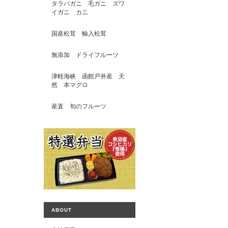
タラバガニ 毛ガニ ズワ
イガニ カニ
国産松茸 輸入松茸
無添加 ドライフルーツ
津軽海峡 函館戸井産 天
然 本マグロ
産直 旬のフルーツ
ABOUT