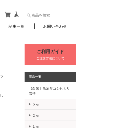
記事一覧
お問い合わせ
ご利用ガイド
ご注文方法について
ラ
商品一覧
【白米】魚沼産コシヒカリ
雪椿
し
５㎏
２㎏
１㎏