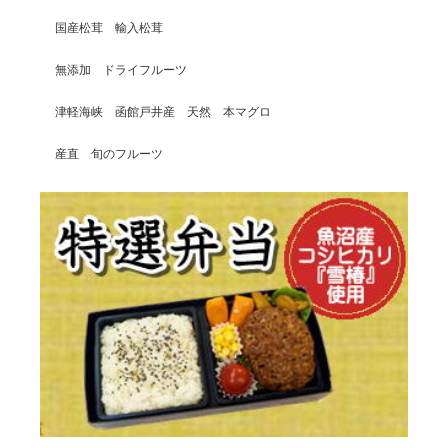
国産松茸 輸入松茸
無添加 ドライフルーツ
津軽海峡 函館戸井産 天然 本マグロ
産直 旬のフルーツ