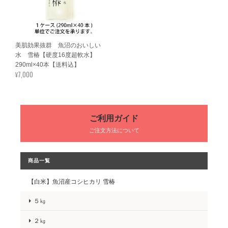
美肌効果抜群 魚沼のおいしい
水 雪椿【硬度16度超軟水】
290ml×40本【送料込】
¥7,000
ご利用ガイド
ご注文方法について
商品一覧
【白米】魚沼産コシヒカリ 雪椿
５㎏
２㎏