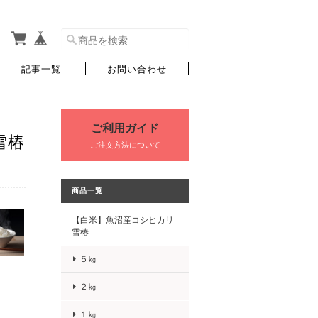
記事一覧
お問い合わせ
ご利用ガイド
雪椿
ご注文方法について
商品一覧
【白米】魚沼産コシヒカリ
雪椿
５㎏
２㎏
１㎏