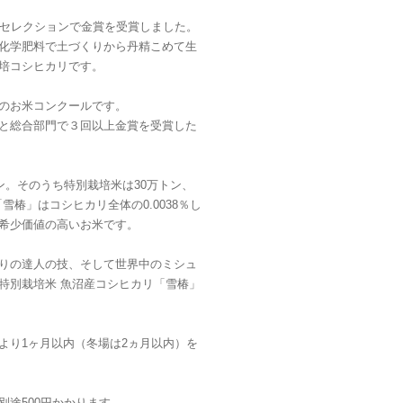
ド・セレクションで金賞を受賞しました。
化学肥料で土づくりから丹精こめて生
培コシヒカリです。
のお米コンクールです。
と総合部門で３回以上金賞を受賞した
ン。そのうち特別栽培米は30万トン、
雪椿」はコシヒカリ全体の0.0038％し
希少価値の高いお米です。
りの達人の技、そして世界中のミシュ
特別栽培米 魚沼産コシヒカリ「雪椿」
より1ヶ月以内（冬場は2ヵ月以内）を
途500円かかります。