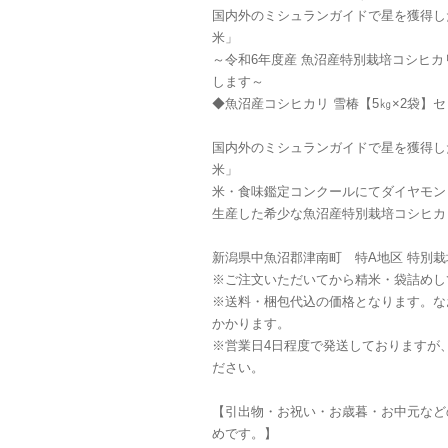
国内外のミシュランガイドで星を獲得し
米」
～令和6年度産 魚沼産特別栽培コシヒカ
します～
◆魚沼産コシヒカリ 雪椿【5㎏×2袋】
国内外のミシュランガイドで星を獲得し
米」
米・食味鑑定コンクールにてダイヤモン
生産した希少な魚沼産特別栽培コシヒカリ
新潟県中魚沼郡津南町 特A地区 特別栽培
※ご注文いただいてから精米・袋詰めし
※送料・梱包代込の価格となります。な
かかります。
※営業日4日程度で発送しておりますが
ださい。
【引出物・お祝い・お歳暮・お中元など
めです。】