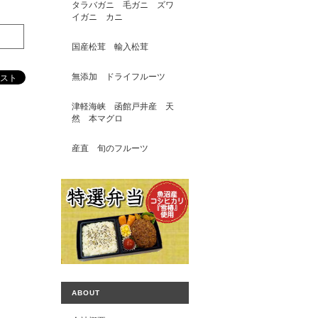
タラバガニ 毛ガニ ズワ
イガニ カニ
国産松茸 輸入松茸
無添加 ドライフルーツ
津軽海峡 函館戸井産 天
然 本マグロ
産直 旬のフルーツ
ABOUT