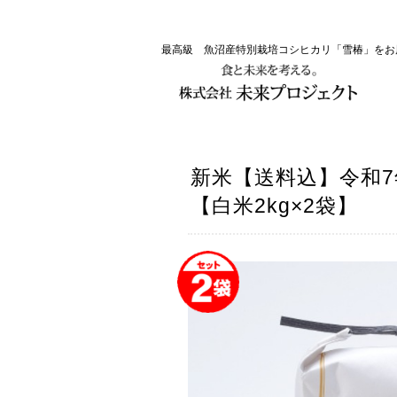
最高級 魚沼産特別栽培コシヒカリ「雪椿」を
新米【送料込】令和7
【白米2kg×2袋】