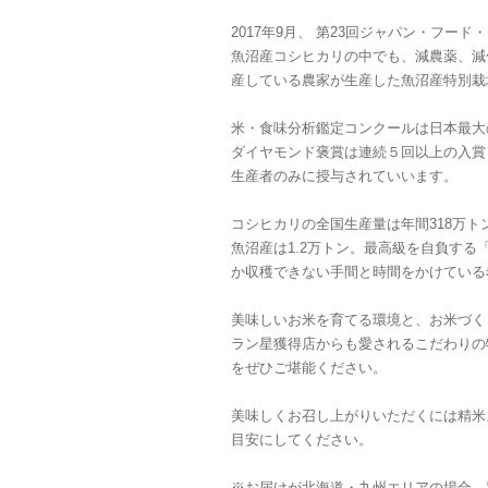
2017年9月、 第23回ジャパン・フー
魚沼産コシヒカリの中でも、減農薬、減
産している農家が生産した魚沼産特別栽
米・食味分析鑑定コンクールは日本最大
ダイヤモンド褒賞は連続５回以上の入賞
生産者のみに授与されていいます。
コシヒカリの全国生産量は年間318万ト
魚沼産は1.2万トン。最高級を自負する「
か収穫できない手間と時間をかけている
美味しいお米を育てる環境と、お米づく
ラン星獲得店からも愛されるこだわりの
をぜひご堪能ください。
美味しくお召し上がりいただくには精米
目安にしてください。
※お届けが北海道・九州エリアの場合、別