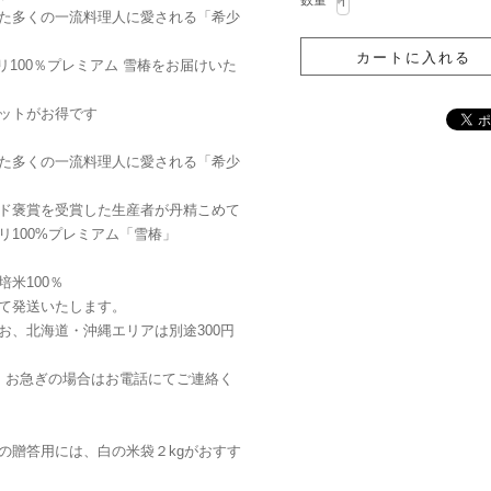
数量
た多くの一流料理人に愛される「希少
リ100％プレミアム 雪椿をお届けいた
セットがお得です
た多くの一流料理人に愛される「希少
ド褒賞を受賞した生産者が丹精こめて
100%プレミアム「雪椿」
米100％
て発送いたします。
お、北海道・沖縄エリアは別途300円
、お急ぎの場合はお電話にてご連絡く
の贈答用には、白の米袋２kgがおすす