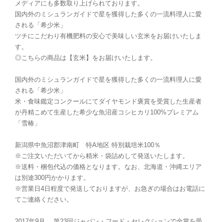
メディアにも多数取り上げられております。
国内外のミシュランガイドで星を獲得した多くの一流料理人に愛
される「希少米」
ツチにこだわり有機肥料の安心で美味しい玄米をお届けいたしま
す。
◎こちらの商品は【玄米】をお届けいたします。
国内外のミシュランガイドで星を獲得した多くの一流料理人に愛
される「希少米」
米・食味鑑定コンクールにてダイヤモンド褒賞を受賞した生産者
が丹精こめて生産した希少な魚沼産コシヒカリ100%プレミアム
「雪椿」
新潟県中魚沼郡津南町 特A地区 特別栽培米100％
※ご注文いただいてから精米・袋詰めして発送いたします。
※送料・梱包代込の価格となります。なお、北海道・沖縄エリア
は別途300円かかります。
※営業日4日程度で発送しておりますが、お急ぎの場合はお電話に
てご連絡ください。
2017年9月、 第23回ジャパン・フード・セレクションで金賞を受