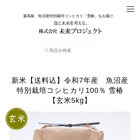
最高級 魚沼産特別栽培コシヒカリ「雪椿」をお届け
新米【送料込】令和7年産 魚沼産
特別栽培コシヒカリ100％ 雪椿
【玄米5kg】