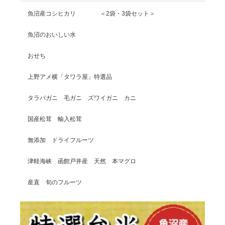
魚沼産コシヒカリ ＜2袋・3袋セット＞
魚沼のおいしい水
おせち
上野アメ横「タワラ屋」特選品
タラバガニ 毛ガニ ズワイガニ カニ
国産松茸 輸入松茸
無添加 ドライフルーツ
津軽海峡 函館戸井産 天然 本マグロ
産直 旬のフルーツ