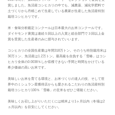
賞しました。魚沼産コシヒカリの中でも、減農薬、減化学肥料で
土づくりから丹精こめて生産している農家が生産した魚沼産特別
栽培コシヒカリです。
米・食味分析鑑定コンクールは日本最大のお米コンクールです。
ダイヤモンド褒賞は連続５回以上の入賞と総合部門で３回以上金
賞を受賞した生産者のみに授与されていいます。
コシヒカリの全国生産量は年間318万トン。そのうち特別栽培米は
30万トン、魚沼産は1.2万トン。最高級を自負する「雪椿」はコシ
ヒカリ全体の0.0038％しか収穫できない手間と時間をかけている
希少価値の高いお米です。
美味しいお米を育てる環境と、お米づくりの達人の技、そして世
界中のミシュラン星獲得店からも愛されるこだわりの魚沼産特別
栽培コシヒカリ100％「雪椿」の玄米をぜひご堪能ください。
美味しくお召し上がりいただくには精米より1ヶ月以内（冬場は2
ヵ月以内）を目安にしてください。