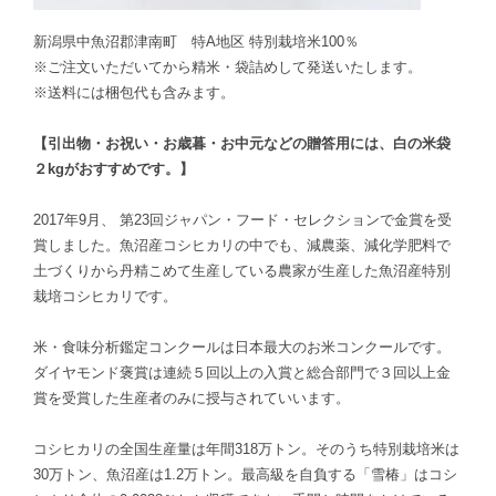
新潟県中魚沼郡津南町 特A地区 特別栽培米100％
※ご注文いただいてから精米・袋詰めして発送いたします。
※送料には梱包代も含みます。
【引出物・お祝い・お歳暮・お中元などの贈答用には、白の米袋
２kgがおすすめです。】
2017年9月、 第23回ジャパン・フード・セレクションで金賞を受
賞しました。魚沼産コシヒカリの中でも、減農薬、減化学肥料で
土づくりから丹精こめて生産している農家が生産した魚沼産特別
栽培コシヒカリです。
米・食味分析鑑定コンクールは日本最大のお米コンクールです。
ダイヤモンド褒賞は連続５回以上の入賞と総合部門で３回以上金
賞を受賞した生産者のみに授与されていいます。
コシヒカリの全国生産量は年間318万トン。そのうち特別栽培米は
30万トン、魚沼産は1.2万トン。最高級を自負する「雪椿」はコシ