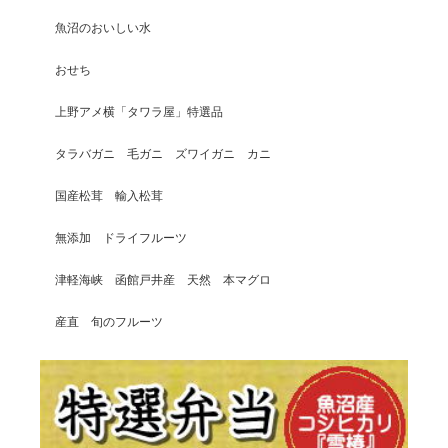
魚沼のおいしい水
おせち
上野アメ横「タワラ屋」特選品
タラバガニ 毛ガニ ズワイガニ カニ
国産松茸 輸入松茸
無添加 ドライフルーツ
津軽海峡 函館戸井産 天然 本マグロ
産直 旬のフルーツ