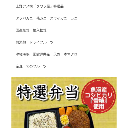
上野アメ横「タワラ屋」特選品
タラバガニ 毛ガニ ズワイガニ カニ
国産松茸 輸入松茸
無添加 ドライフルーツ
津軽海峡 函館戸井産 天然 本マグロ
産直 旬のフルーツ