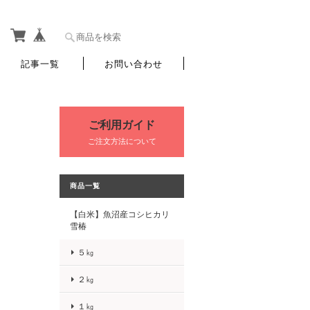
記事一覧
お問い合わせ
ご利用ガイド
ご注文方法について
商品一覧
【白米】魚沼産コシヒカリ
雪椿
５㎏
２㎏
１㎏