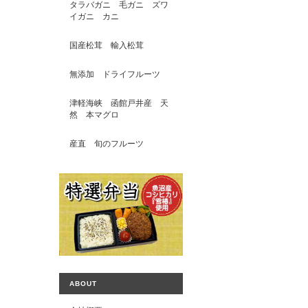
タラバガニ 毛ガニ ズワ
イガニ カニ
国産松茸 輸入松茸
無添加 ドライフルーツ
津軽海峡 函館戸井産 天
然 本マグロ
産直 旬のフルーツ
ABOUT