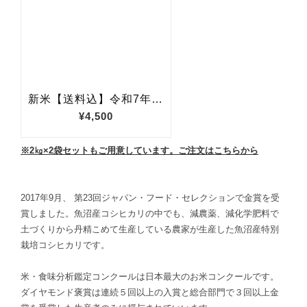
※2㎏×2袋セットもご用意しています。ご注文はこちらから
2017年9月、 第23回ジャパン・フード・セレクションで金賞を受
賞しました。魚沼産コシヒカリの中でも、減農薬、減化学肥料で
土づくりから丹精こめて生産している農家が生産した魚沼産特別
栽培コシヒカリです。
米・食味分析鑑定コンクールは日本最大のお米コンクールです。
ダイヤモンド褒賞は連続５回以上の入賞と総合部門で３回以上金