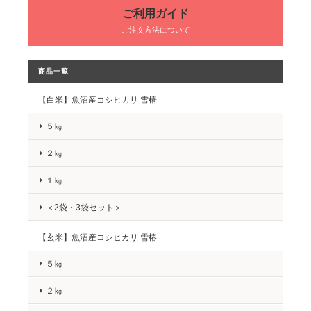
ご利用ガイド
ご注文方法について
商品一覧
【白米】魚沼産コシヒカリ 雪椿
５㎏
２㎏
１㎏
＜2袋・3袋セット＞
【玄米】魚沼産コシヒカリ 雪椿
５㎏
２㎏